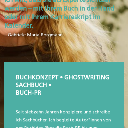
werden – mit Ihrem Buch in der Hand
oder mit Ihrem Karriereskript im
Kalender.​
– Gabriele Maria Borgmann
BUCHKONZEPT • GHOSTWRITING
SACHBUCH •
BUCH-PR
Seit
siebzehn
Jahren konzipiere und schreibe
ich
Sachbücher.
Ich begleite Autor*innen von
der Buchidee über die Buch-PR bis zum