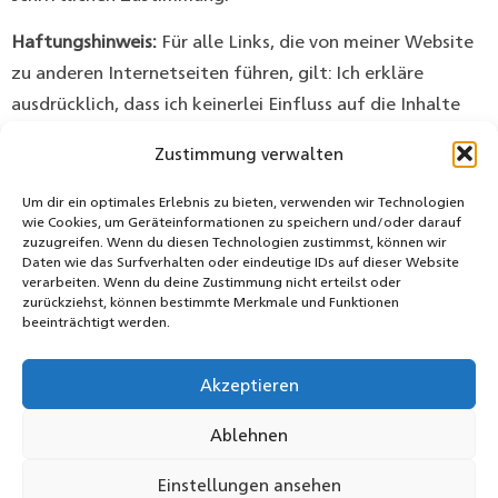
Haftungshinweis:
Für alle Links, die von meiner Website
zu anderen Internetseiten führen, gilt: Ich erkläre
ausdrücklich, dass ich keinerlei Einfluss auf die Inhalte
der gelinkten Seiten habe. Deshalb distanziere ich mich
Zustimmung verwalten
hiermit ausdrücklich von allen Inhalten aller Seiten, zu
denen die bei mir angezeigten Links führen.
Um dir ein optimales Erlebnis zu bieten, verwenden wir Technologien
wie Cookies, um Geräteinformationen zu speichern und/oder darauf
Fotorechte:
Janine Guldener
zuzugreifen. Wenn du diesen Technologien zustimmst, können wir
Daten wie das Surfverhalten oder eindeutige IDs auf dieser Website
verarbeiten. Wenn du deine Zustimmung nicht erteilst oder
Webdesign Umsetzung:
www.sebastian-sperber.de
zurückziehst, können bestimmte Merkmale und Funktionen
beeinträchtigt werden.
Akzeptieren
Ablehnen
Einstellungen ansehen