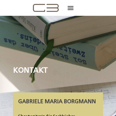
KONTAKT
GABRIELE
BORGMANN
KONTAKT
GABRIELE MARIA BORGMANN​
Ghostwriterin für Sachbücher,